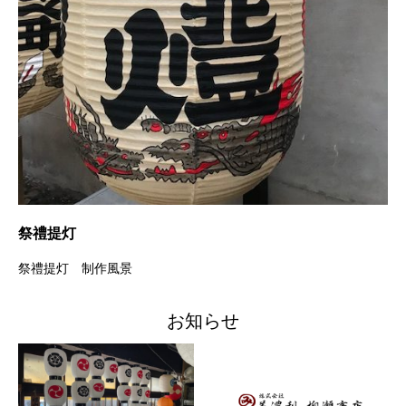
祭禮提灯
看
祭禮提灯 制作風景
看
お知らせ