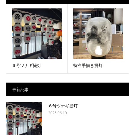
６号ツナギ提灯
特注手描き提灯
最新記事
６号ツナギ提灯
2025.06.19