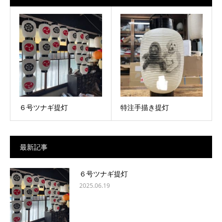
６号ツナギ提灯
特注手描き提灯
最新記事
６号ツナギ提灯
2025.06.19