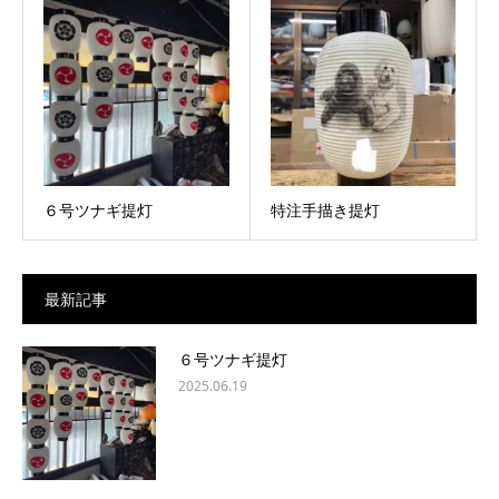
６号ツナギ提灯
特注手描き提灯
最新記事
６号ツナギ提灯
2025.06.19