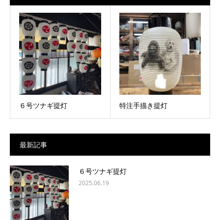
６号ツナギ提灯
特注手描き提灯
最新記事
６号ツナギ提灯
2025.06.19