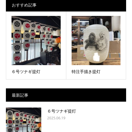
おすすめ記事
６号ツナギ提灯
特注手描き提灯
最新記事
６号ツナギ提灯
2025.06.19