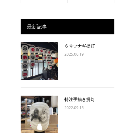
最新記事
６号ツナギ提灯
2025.06.19
特注手描き提灯
2022.09.15