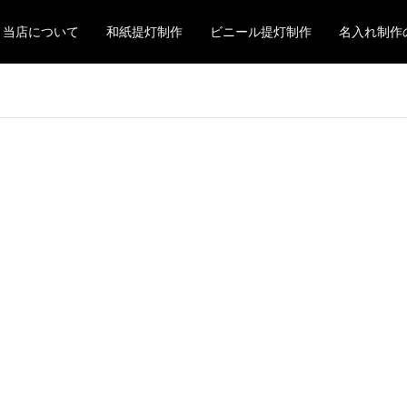
当店について
和紙提灯制作
ビニール提灯制作
名入れ制作