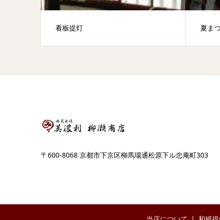
看板提灯
夏ま
〒600-8068 京都市下京区柳馬場通松原下ル忠庵町303
当店について
和紙提