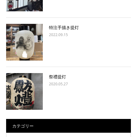
特注手描き提灯
2022.09.15
祭禮提灯
2020.05.27
カテゴリー