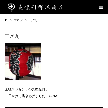
ブログ
三尺丸
三尺丸
直径９０センチの丸型提灯。
二日かけて描きあげました。YANASE