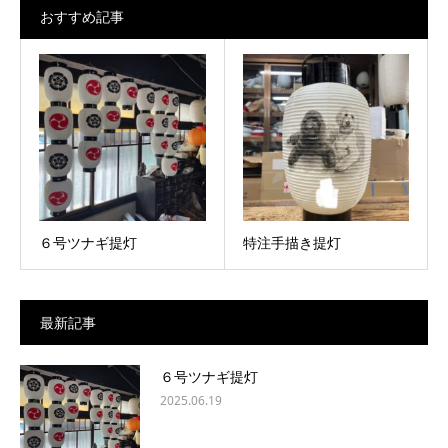
おすすめ記事
６号ツナギ提灯
特注手描き提灯
最新記事
６号ツナギ提灯
2025.06.19