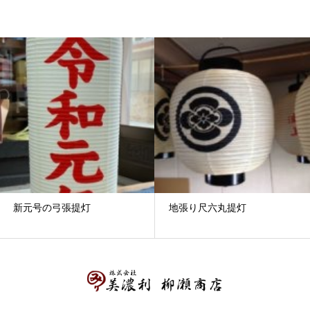
新元号の弓張提灯
地張り尺六丸提灯