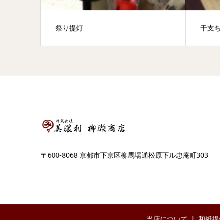
祭り提灯
干支
〒600-8068 京都市下京区柳馬場通松原下ル忠庵町303
当店について
和紙提