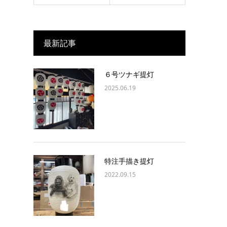
最新記事
６号ツナギ提灯
2025.06.19
特注手描き提灯
2022.09.15