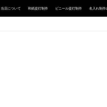
当店について
和紙提灯制作
ビニール提灯制作
名入れ制作