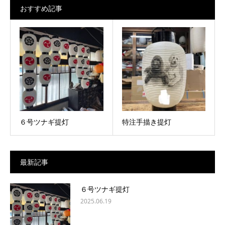
おすすめ記事
６号ツナギ提灯
特注手描き提灯
最新記事
６号ツナギ提灯
2025.06.19