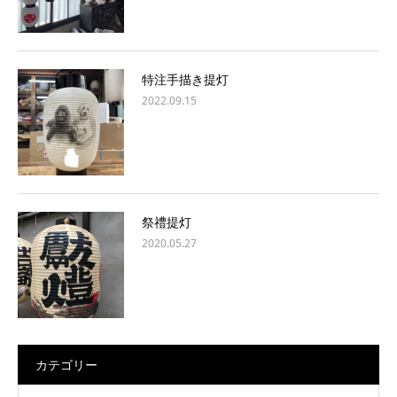
特注手描き提灯
2022.09.15
祭禮提灯
2020.05.27
カテゴリー