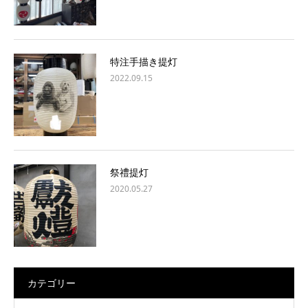
特注手描き提灯
2022.09.15
祭禮提灯
2020.05.27
カテゴリー