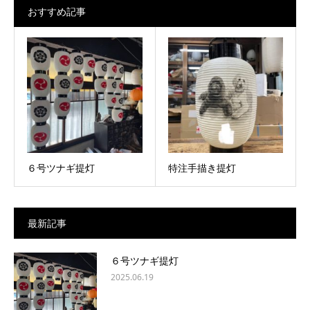
おすすめ記事
６号ツナギ提灯
特注手描き提灯
最新記事
６号ツナギ提灯
2025.06.19