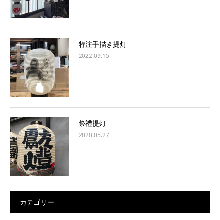
特注手描き提灯
2022.09.15
祭禮提灯
2020.05.27
カテゴリー