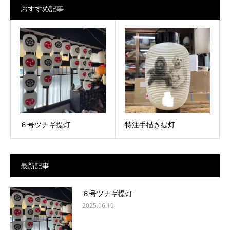
おすすめ記事
６号ツナギ提灯
特注手描き提灯
最新記事
６号ツナギ提灯
2025.06.19