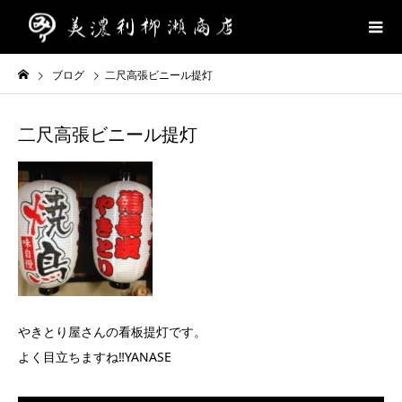
ブログ
二尺高張ビニール提灯
二尺高張ビニール提灯
やきとり屋さんの看板提灯です。
よく目立ちますね‼︎YANASE