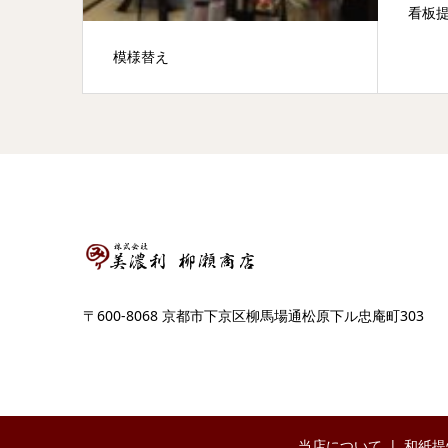
看板
模様替え
〒600-8068 京都市下京区柳馬場通松原下ル忠庵町303
当店について
和紙提