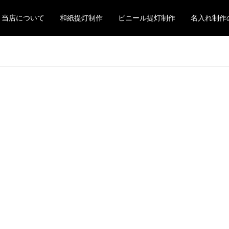
当店について
和紙提灯制作
ビニール提灯制作
名入れ制作