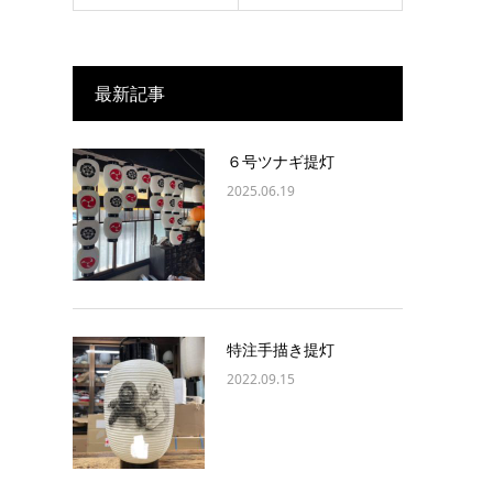
最新記事
６号ツナギ提灯
2025.06.19
特注手描き提灯
2022.09.15