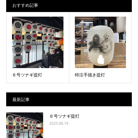
おすすめ記事
６号ツナギ提灯
特注手描き提灯
最新記事
６号ツナギ提灯
2025.06.19