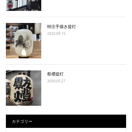
特注手描き提灯
2022.09.15
祭禮提灯
2020.05.27
カテゴリー