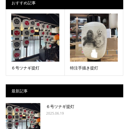
おすすめ記事
６号ツナギ提灯
特注手描き提灯
最新記事
６号ツナギ提灯
2025.06.19