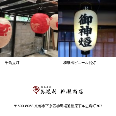
千鳥提灯
和紙風ビニール提灯
〒600-8068 京都市下京区柳馬場通松原下ル忠庵町303