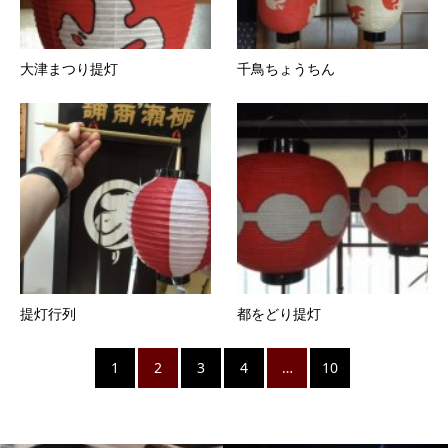
大津まつり提灯
千鳥ちょうちん
提灯行列
都をどり提灯
1
2
3
4
…
10