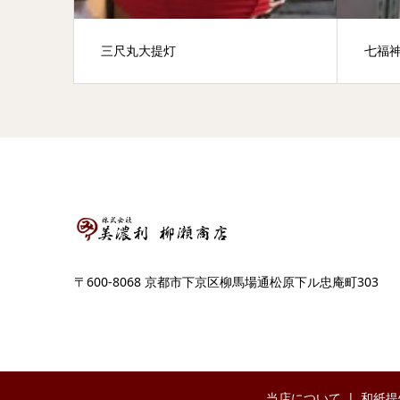
三尺丸大提灯
七福
〒600-8068 京都市下京区柳馬場通松原下ル忠庵町303
当店について
和紙提