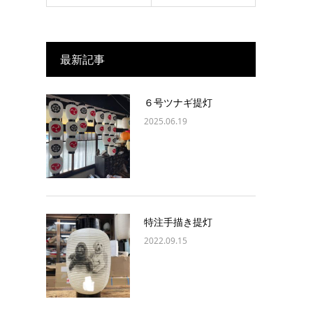
最新記事
６号ツナギ提灯
2025.06.19
特注手描き提灯
2022.09.15