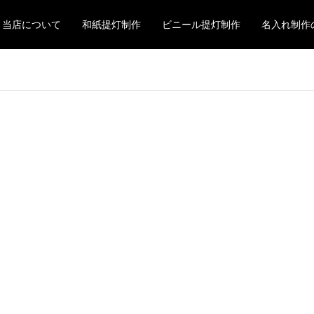
当店について
和紙提灯制作
ビニール提灯制作
名入れ制作