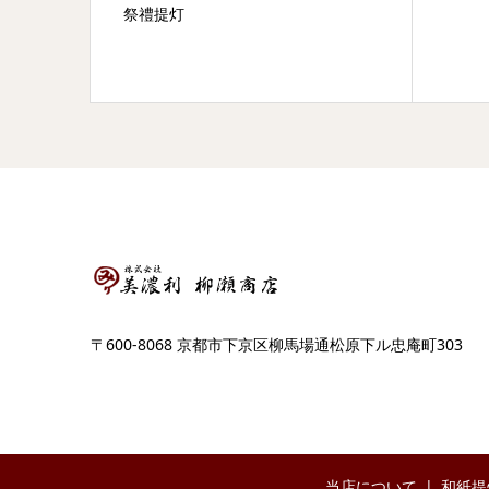
祭禮提灯
〒600-8068 京都市下京区柳馬場通松原下ル忠庵町303
当店について
和紙提