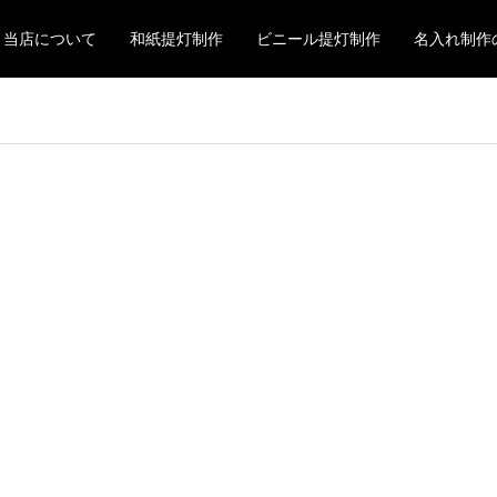
当店について
和紙提灯制作
ビニール提灯制作
名入れ制作