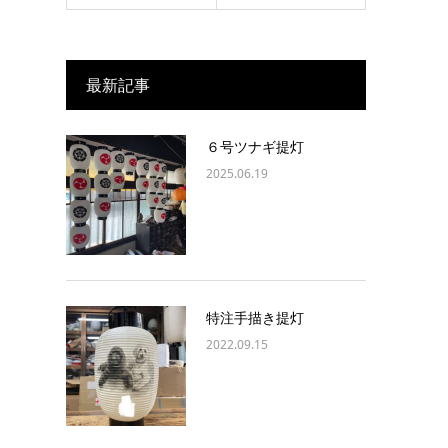
最新記事
６号ツナギ提灯
2025.06.19
特注手描き提灯
2022.09.15