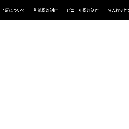
当店について
和紙提灯制作
ビニール提灯制作
名入れ制作