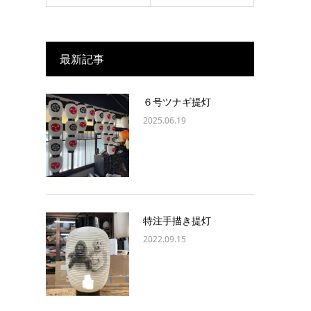
最新記事
６号ツナギ提灯
2025.06.19
特注手描き提灯
2022.09.15