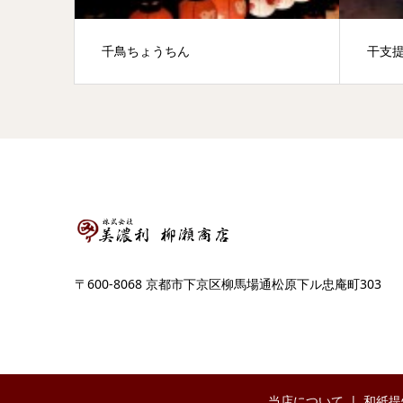
千鳥ちょうちん
干支
〒600-8068 京都市下京区柳馬場通松原下ル忠庵町303
当店について
和紙提