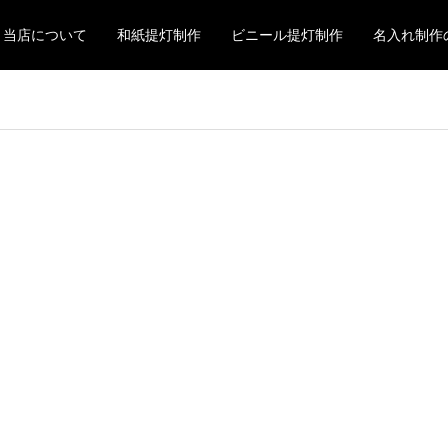
当店について
和紙提灯制作
ビニール提灯制作
名入れ制作