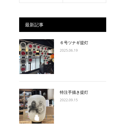
最新記事
６号ツナギ提灯
2025.06.19
特注手描き提灯
2022.09.15