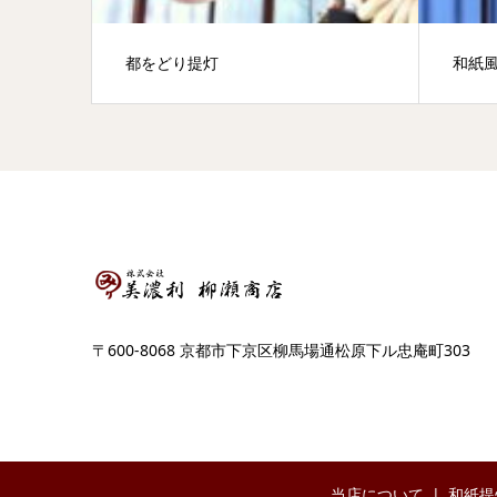
都をどり提灯
和紙
〒600-8068 京都市下京区柳馬場通松原下ル忠庵町303
当店について
和紙提