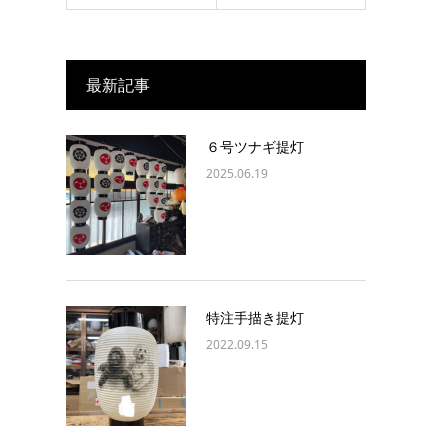
最新記事
６号ツナギ提灯
2025.06.19
特注手描き提灯
2022.09.15