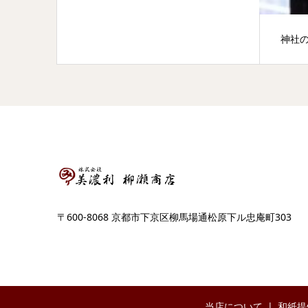
神社
〒600-8068 京都市下京区柳馬場通松原下ル忠庵町303
当店について
和紙提