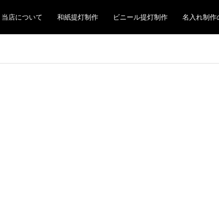
当店について
和紙提灯制作
ビニール提灯制作
名入れ制作