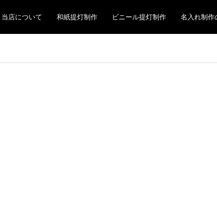
当店について
和紙提灯制作
ビニール提灯制作
名入れ制作