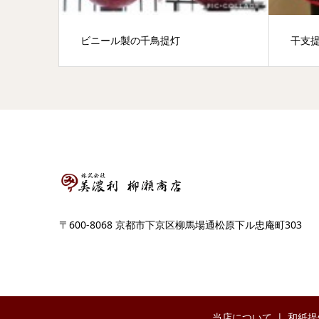
ビニール製の千鳥提灯
干支
〒600-8068 京都市下京区柳馬場通松原下ル忠庵町303
当店について
和紙提