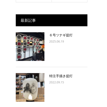
最新記事
６号ツナギ提灯
2025.06.19
特注手描き提灯
2022.09.15