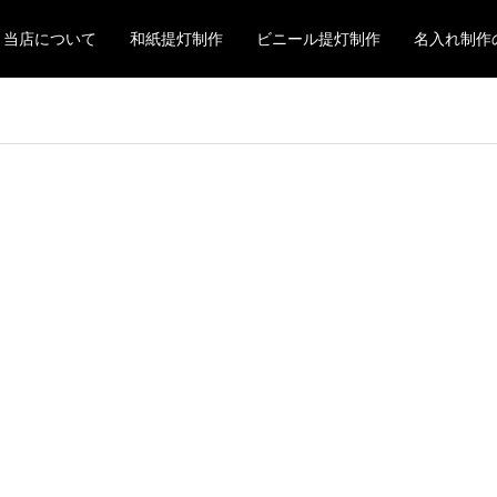
当店について
和紙提灯制作
ビニール提灯制作
名入れ制作