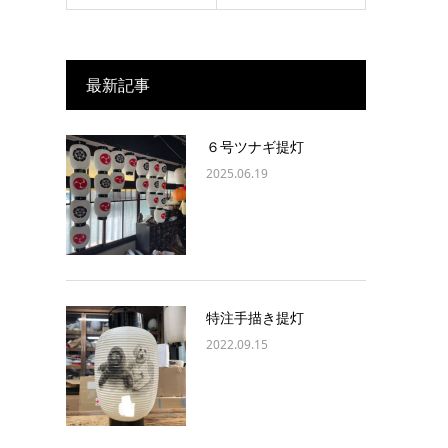
最新記事
６号ツナギ提灯
2025.06.19
特注手描き提灯
2022.09.15