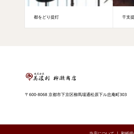
都をどり提灯
干支
〒600-8068 京都市下京区柳馬場通松原下ル忠庵町303
当店について
和紙提