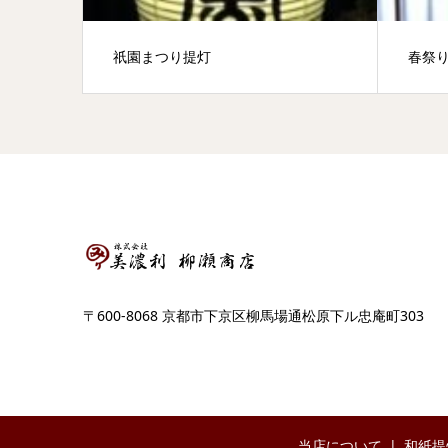
祇園まつり提灯
春祭
〒600-8068 京都市下京区柳馬場通松原下ル忠庵町303
当店について
和紙提