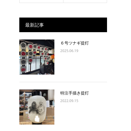
最新記事
６号ツナギ提灯
2025.06.19
特注手描き提灯
2022.09.15