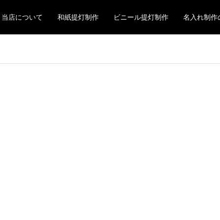
当店について
和紙提灯制作
ビニール提灯制作
名入れ制作