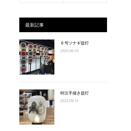
最新記事
６号ツナギ提灯
2025.06.19
特注手描き提灯
2022.09.15