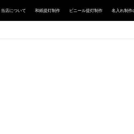
当店について
和紙提灯制作
ビニール提灯制作
名入れ制作