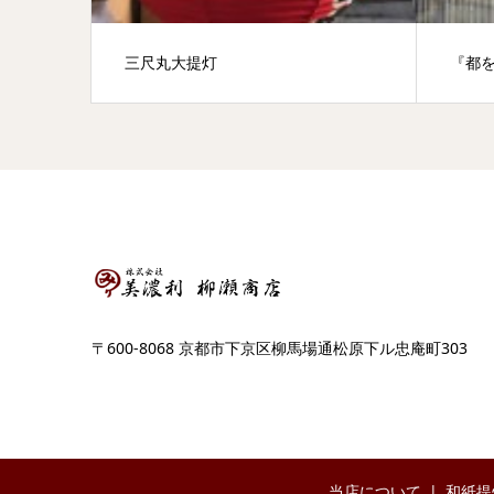
三尺丸大提灯
『都
〒600-8068 京都市下京区柳馬場通松原下ル忠庵町303
当店について
和紙提