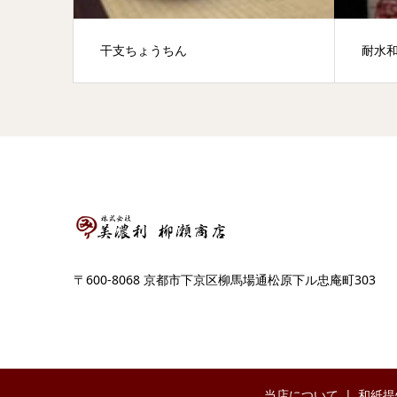
干支ちょうちん
耐水
〒600-8068 京都市下京区柳馬場通松原下ル忠庵町303
当店について
和紙提