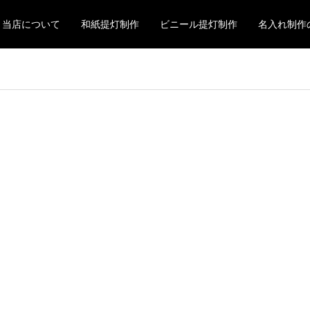
当店について
和紙提灯制作
ビニール提灯制作
名入れ制作