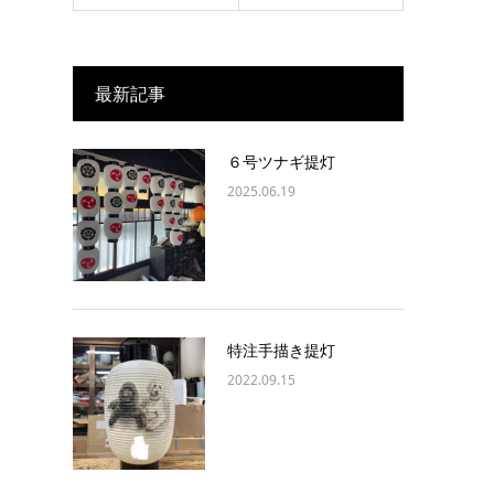
最新記事
６号ツナギ提灯
2025.06.19
特注手描き提灯
2022.09.15