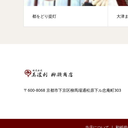
都をどり提灯
大津
〒600-8068 京都市下京区柳馬場通松原下ル忠庵町303
当店について
和紙提