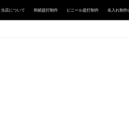
当店について
和紙提灯制作
ビニール提灯制作
名入れ制作