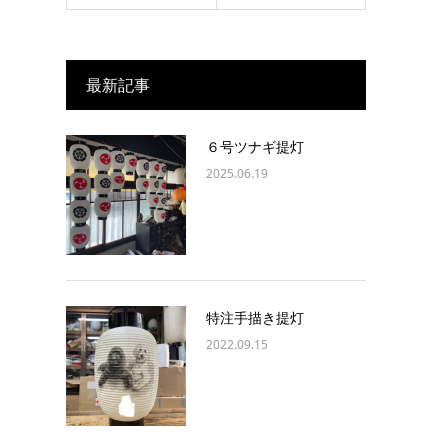
最新記事
６号ツナギ提灯
2025.06.19
特注手描き提灯
2022.09.15