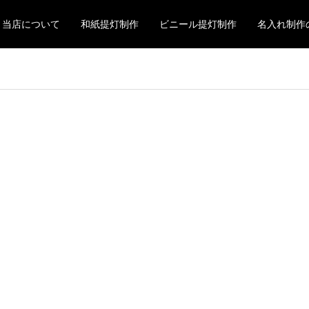
当店について
和紙提灯制作
ビニール提灯制作
名入れ制作