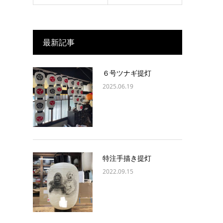
最新記事
６号ツナギ提灯
2025.06.19
特注手描き提灯
2022.09.15