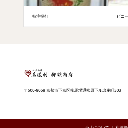
特注提灯
ビニ
〒600-8068 京都市下京区柳馬場通松原下ル忠庵町303
当店について
和紙提