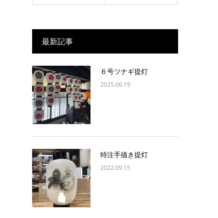
最新記事
６号ツナギ提灯
2025.06.19
特注手描き提灯
2022.09.15