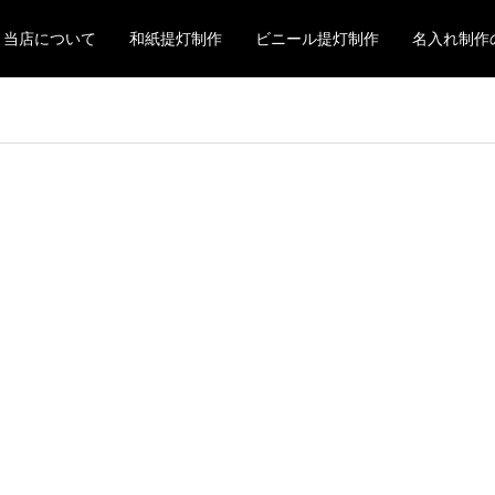
当店について
和紙提灯制作
ビニール提灯制作
名入れ制作