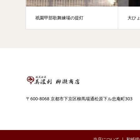
祇園甲部歌舞練場の提灯
大ひ
〒600-8068 京都市下京区柳馬場通松原下ル忠庵町303
当店について
和紙提