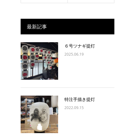
最新記事
６号ツナギ提灯
2025.06.19
特注手描き提灯
2022.09.15