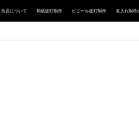
当店について
和紙提灯制作
ビニール提灯制作
名入れ制作