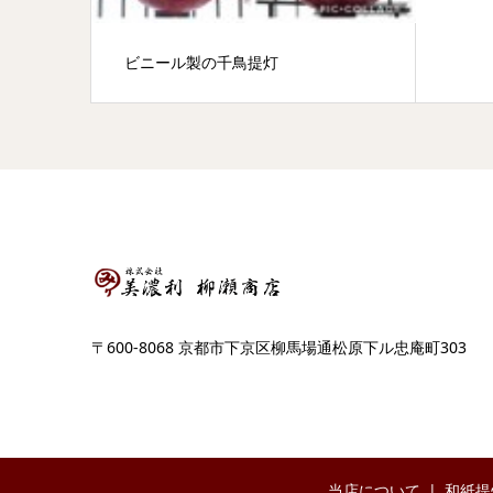
ビニール製の千鳥提灯
〒600-8068 京都市下京区柳馬場通松原下ル忠庵町303
当店について
和紙提