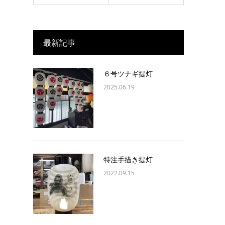
最新記事
６号ツナギ提灯
2025.06.19
特注手描き提灯
2022.09.15