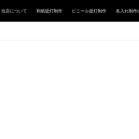
当店について
和紙提灯制作
ビニール提灯制作
名入れ制作