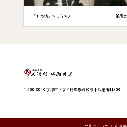
『もつ鍋』ちょうちん
祇園まつり提灯
〒600-8068 京都市下京区柳馬場通松原下ル忠庵町303
当店について
和紙提