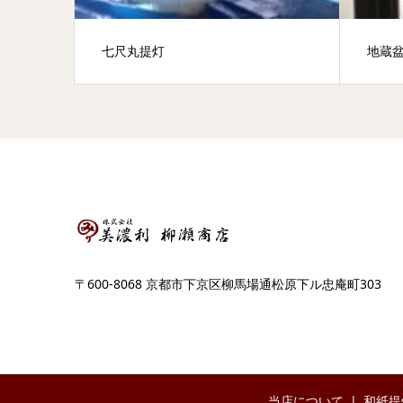
七尺丸提灯
地蔵
〒600-8068 京都市下京区柳馬場通松原下ル忠庵町303
当店について
和紙提