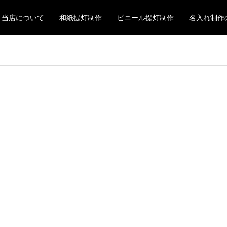
当店について
和紙提灯制作
ビニール提灯制作
名入れ制作