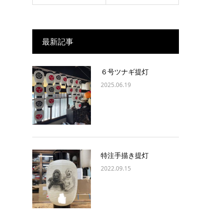
最新記事
６号ツナギ提灯
2025.06.19
特注手描き提灯
2022.09.15