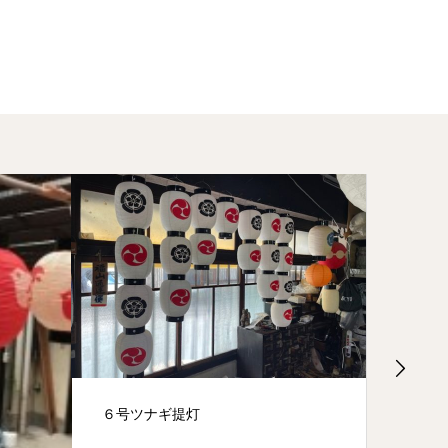
６号ツナギ提灯