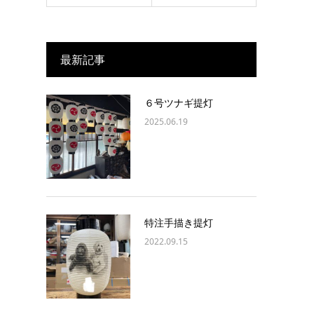
最新記事
６号ツナギ提灯
2025.06.19
特注手描き提灯
2022.09.15