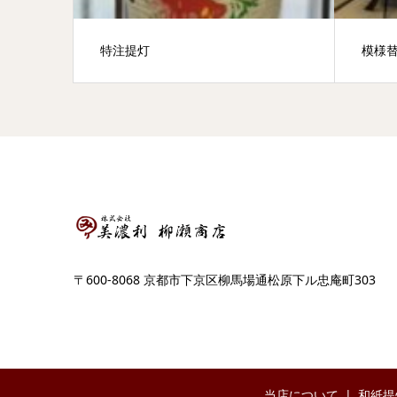
特注提灯
模様
〒600-8068 京都市下京区柳馬場通松原下ル忠庵町303
当店について
和紙提