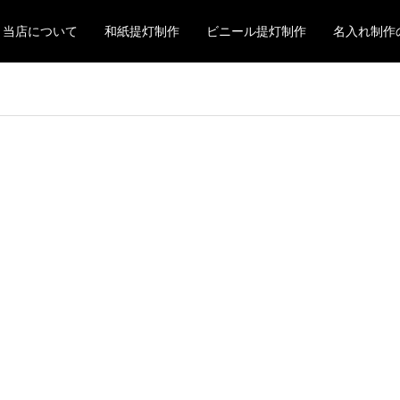
当店について
和紙提灯制作
ビニール提灯制作
名入れ制作