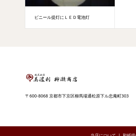
ビニール提灯にＬＥＤ電池灯
〒600-8068 京都市下京区柳馬場通松原下ル忠庵町303
当店について
和紙提