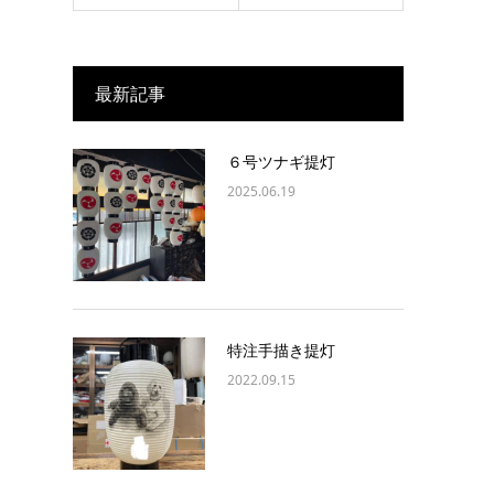
最新記事
６号ツナギ提灯
2025.06.19
特注手描き提灯
2022.09.15