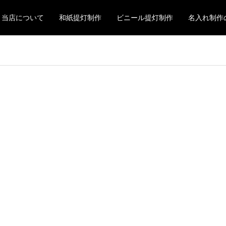
当店について
和紙提灯制作
ビニール提灯制作
名入れ制作