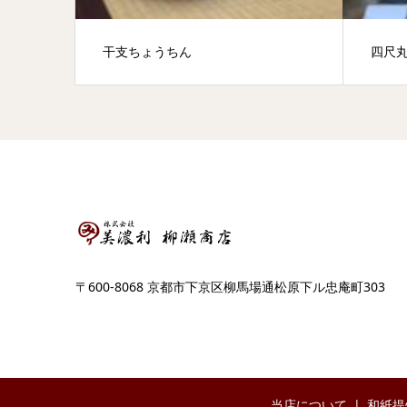
干支ちょうちん
四尺
〒600-8068 京都市下京区柳馬場通松原下ル忠庵町303
当店について
和紙提