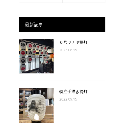
最新記事
６号ツナギ提灯
2025.06.19
特注手描き提灯
2022.09.15