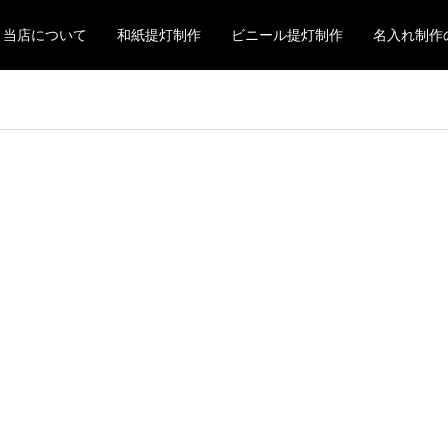
当店について
和紙提灯制作
ビニール提灯制作
名入れ制作