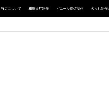
当店について
和紙提灯制作
ビニール提灯制作
名入れ制作