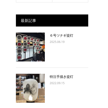
最新記事
６号ツナギ提灯
2025.06.19
特注手描き提灯
2022.09.15