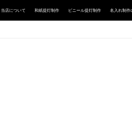
当店について
和紙提灯制作
ビニール提灯制作
名入れ制作