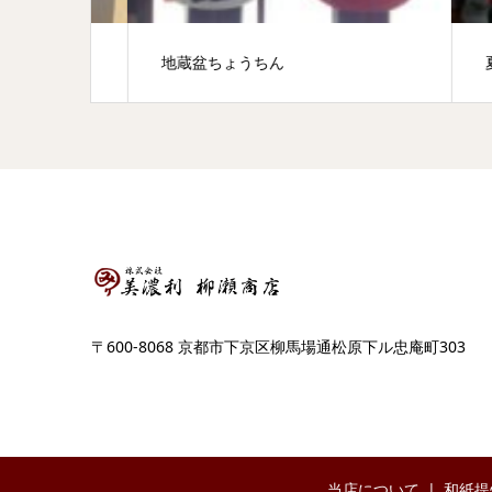
地蔵盆ちょうちん
夏ま
〒600-8068 京都市下京区柳馬場通松原下ル忠庵町303
当店について
和紙提