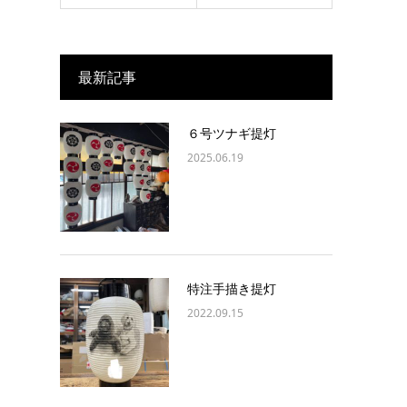
最新記事
６号ツナギ提灯
2025.06.19
特注手描き提灯
2022.09.15