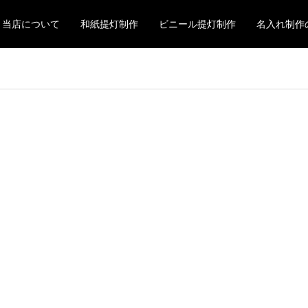
当店について
和紙提灯制作
ビニール提灯制作
名入れ制作