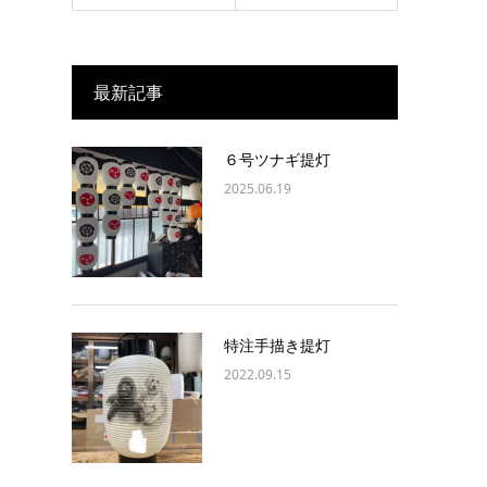
最新記事
６号ツナギ提灯
2025.06.19
特注手描き提灯
2022.09.15