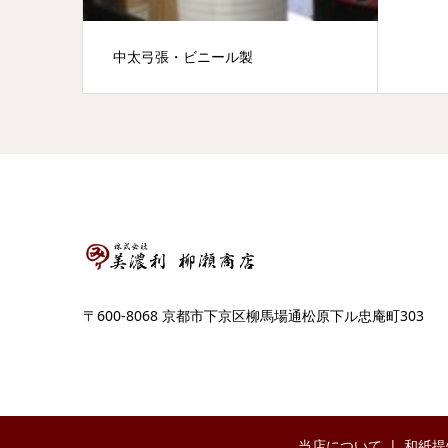
中太弓張・ビニール製
〒600-8068 京都市下京区柳馬場通松原下ル忠庵町303
当店について
和紙提