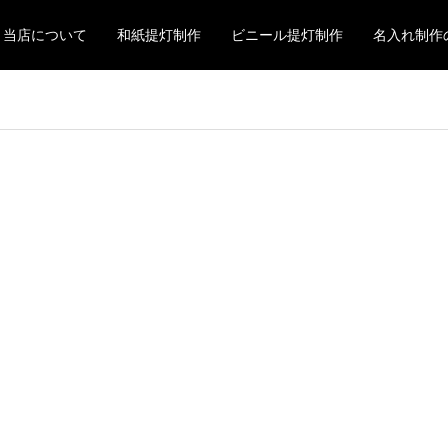
当店について
和紙提灯制作
ビニール提灯制作
名入れ制作