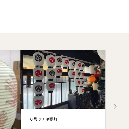
６号ツナギ提灯