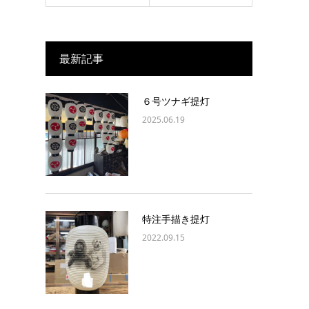
最新記事
６号ツナギ提灯
2025.06.19
特注手描き提灯
2022.09.15