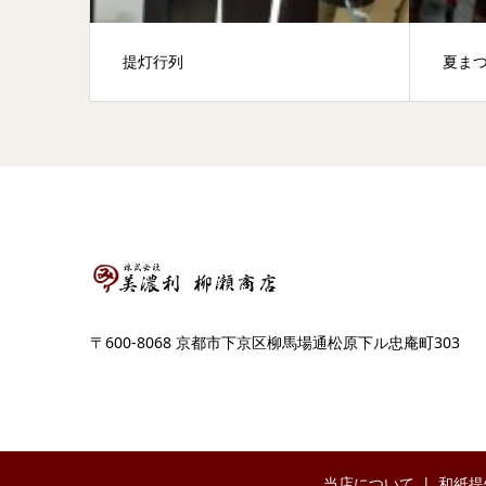
提灯行列
夏ま
〒600-8068 京都市下京区柳馬場通松原下ル忠庵町303
当店について
和紙提