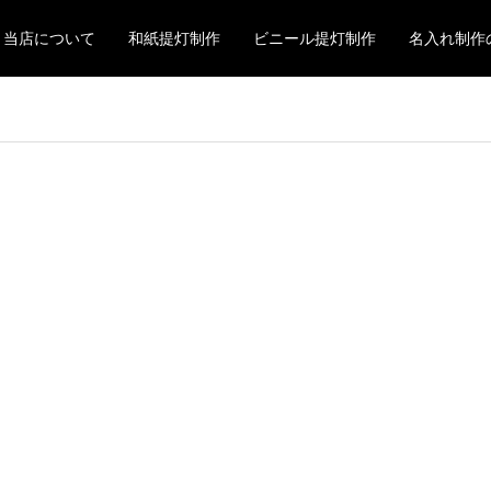
当店について
和紙提灯制作
ビニール提灯制作
名入れ制作