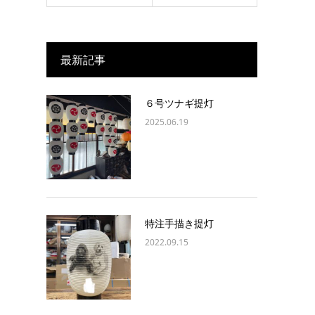
最新記事
６号ツナギ提灯
2025.06.19
特注手描き提灯
2022.09.15