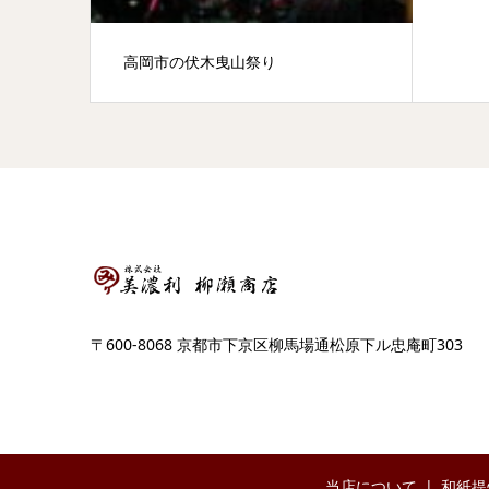
高岡市の伏木曳山祭り
〒600-8068 京都市下京区柳馬場通松原下ル忠庵町303
当店について
和紙提