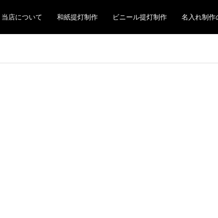
当店について
和紙提灯制作
ビニール提灯制作
名入れ制作