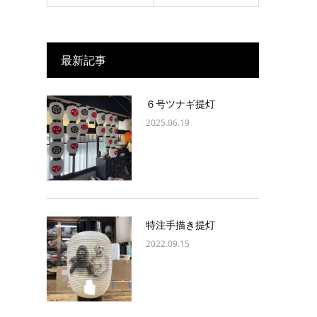
最新記事
６号ツナギ提灯
2025.06.19
特注手描き提灯
2022.09.15