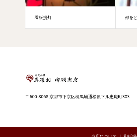
看板提灯
都を
〒600-8068 京都市下京区柳馬場通松原下ル忠庵町303
当店について
和紙提