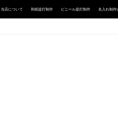
当店について
和紙提灯制作
ビニール提灯制作
名入れ制作