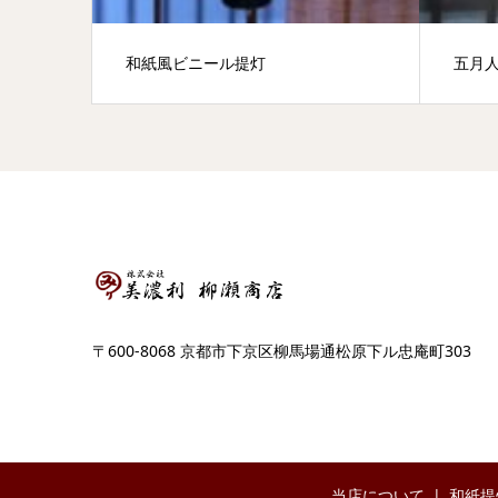
和紙風ビニール提灯
五月
〒600-8068 京都市下京区柳馬場通松原下ル忠庵町303
当店について
和紙提