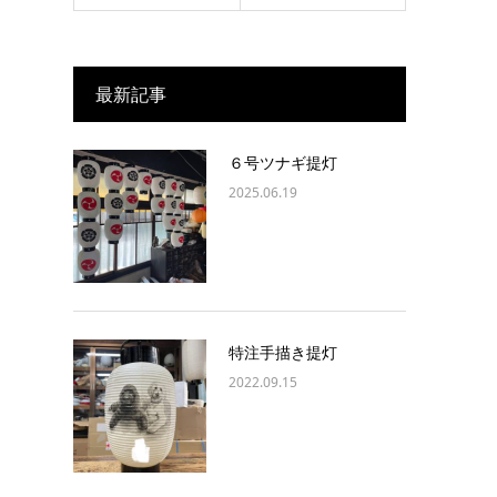
最新記事
６号ツナギ提灯
2025.06.19
特注手描き提灯
2022.09.15