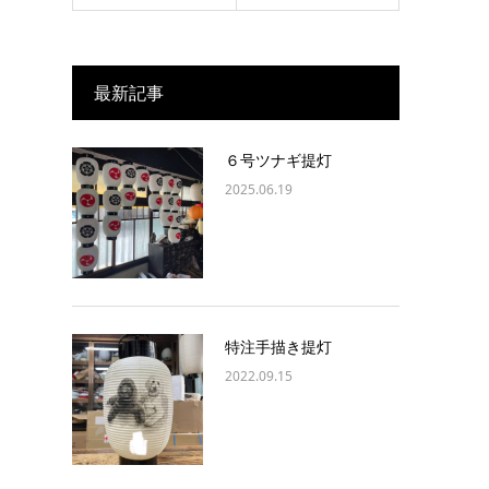
最新記事
６号ツナギ提灯
2025.06.19
特注手描き提灯
2022.09.15