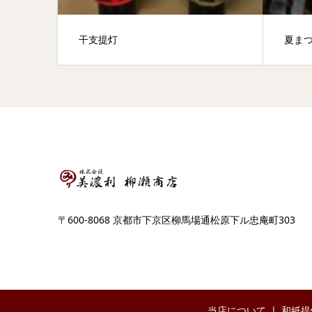
干支提灯
夏ま
〒600-8068 京都市下京区柳馬場通松原下ル忠庵町303
当店について
和紙提