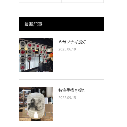
最新記事
６号ツナギ提灯
2025.06.19
特注手描き提灯
2022.09.15