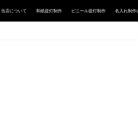
当店について
和紙提灯制作
ビニール提灯制作
名入れ制作