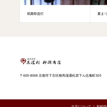
祇園祭提灯
夏ま
〒600-8068 京都市下京区柳馬場通松原下ル忠庵町303
当店について
和紙提