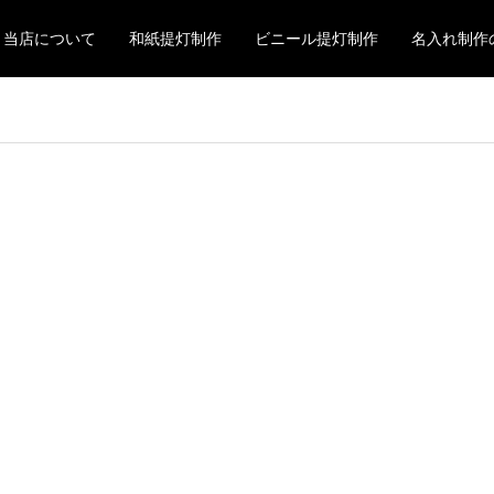
当店について
和紙提灯制作
ビニール提灯制作
名入れ制作