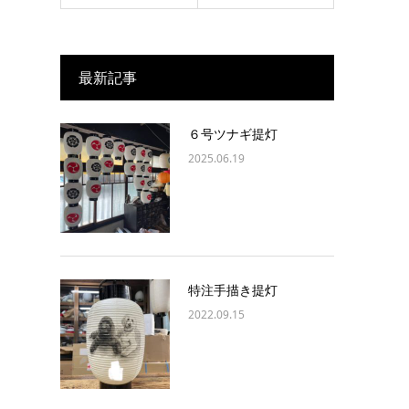
最新記事
６号ツナギ提灯
2025.06.19
特注手描き提灯
2022.09.15