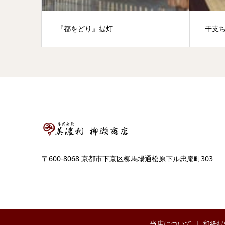
『都をどり』提灯
干支
〒600-8068 京都市下京区柳馬場通松原下ル忠庵町303
当店について
和紙提