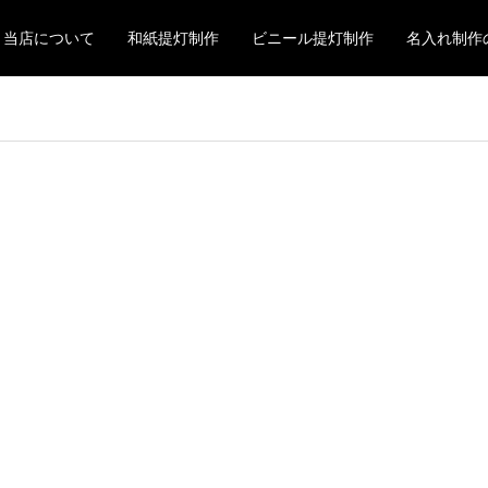
当店について
和紙提灯制作
ビニール提灯制作
名入れ制作