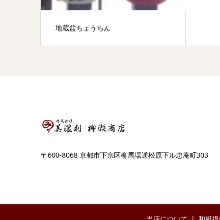
地蔵盆ちょうちん
〒600-8068 京都市下京区柳馬場通松原下ル忠庵町303
当店について
和紙提