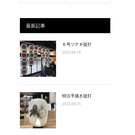
最新記事
６号ツナギ提灯
2025.06.19
特注手描き提灯
2022.09.15