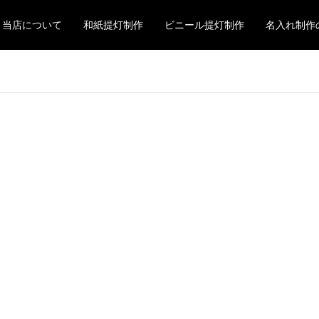
当店について
和紙提灯制作
ビニール提灯制作
名入れ制作