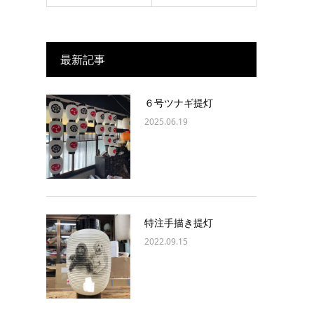
最新記事
６号ツナギ提灯
2025.06.19
特注手描き提灯
2022.09.15