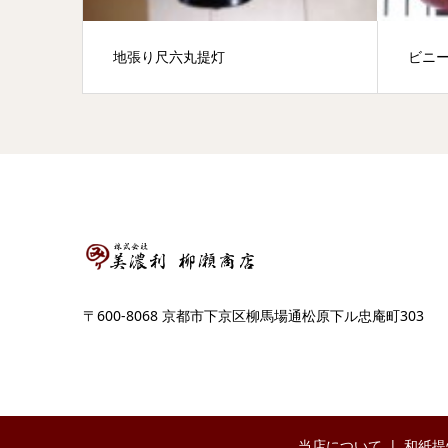
地張り尺六丸提灯
ビニ
〒600-8068 京都市下京区柳馬場通松原下ル忠庵町303
当店について
和紙提