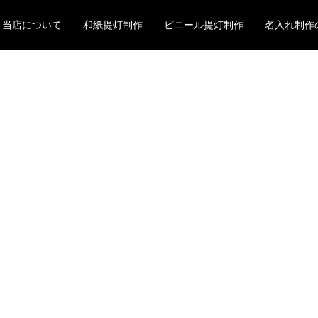
当店について
和紙提灯制作
ビニール提灯制作
名入れ制作