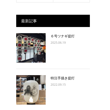
最新記事
６号ツナギ提灯
2025.06.19
特注手描き提灯
2022.09.15