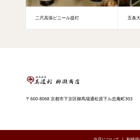
二尺高張ビニール提灯
五条
〒600-8068 京都市下京区柳馬場通松原下ル忠庵町303
当店について
和紙提