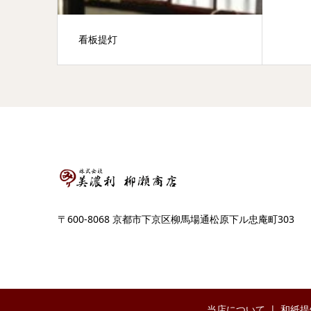
看板提灯
〒600-8068 京都市下京区柳馬場通松原下ル忠庵町303
当店について
和紙提