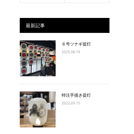
最新記事
６号ツナギ提灯
2025.06.19
特注手描き提灯
2022.09.15