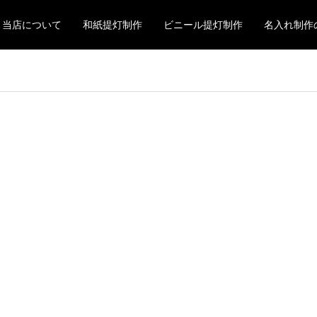
当店について
和紙提灯制作
ビニール提灯制作
名入れ制作